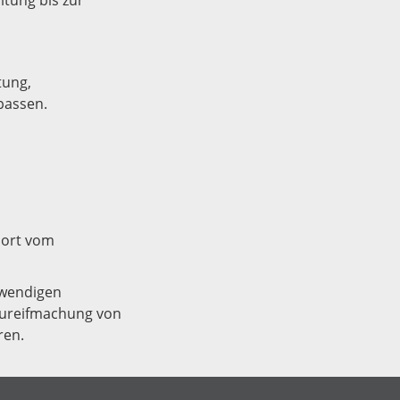
ltung bis zur
tung,
passen.
dort vom
twendigen
Baureifmachung von
ren.